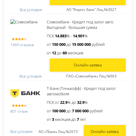
Все условия
АО "Яндекс Банк" Лиц.№3027
Совкомбанк - Кредит под залог авто
Выгодный - большая сумма
ПСК
14
,
883
% -
14
,
901
%
от
150 000
до
15 000 000
рублей
1469 отзывов
от
12
до
60
месяцев
Онлайн-заявка
Все условия
ПАО «Совкомбанк» Лиц.№963
Т-Банк (Тинькофф) - Кредит под залог
автомобиля
ПСК от
22
,
9
% до
32
,
9
%
от
100 000
до
7 000 000
рублей
801 отзыв
от
3
месяцев до
7
лет
Онлайн-заявка
Все условия
АО «ТБанк» Лиц.№2673