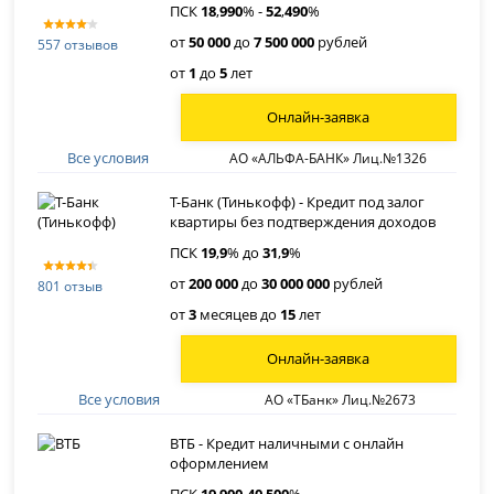
ПСК
18
,
990
% -
52
,
490
%
от
50 000
до
7 500 000
рублей
557 отзывов
от
1
до
5
лет
Онлайн-заявка
Все условия
АО «АЛЬФА-БАНК» Лиц.№1326
Т-Банк (Тинькофф) - Кредит под залог
квартиры без подтверждения доходов
ПСК
19
,
9
% до
31
,
9
%
от
200 000
до
30 000 000
рублей
801 отзыв
от
3
месяцев до
15
лет
Онлайн-заявка
Все условия
АО «ТБанк» Лиц.№2673
ВТБ - Кредит наличными с онлайн
оформлением