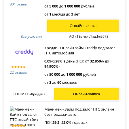
801 отзыв
от
5 000
до
1 000 000
рублей
от
1
месяца до
3
лет
Онлайн-заявка
Все условия
АО «ТБанк» Лиц.№2673
Кредди - Онлайн займ Creddy под залог
ПТС автомобиля
0
,
09
-
0
,
28
% в день (ПСК от
32
,
850
% до
94
,
900
%)
22 отзыва
от
50 000
до
1 000 000
рублей
от
3
до
60
месяцев
Онлайн-заявка
ООО МКК «Кредди»
Манимен - Займ под залог ПТС онлайн
без продажи авто
ПСК
29
,
2
-
42
,
0
% годовых