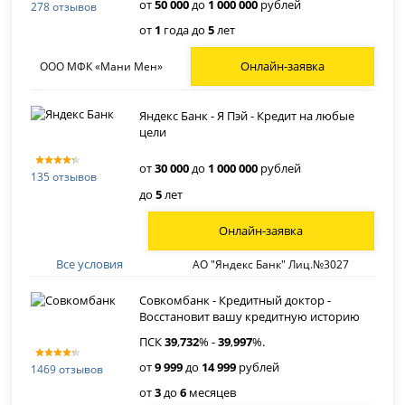
от
50 000
до
1 000 000
рублей
278 отзывов
от
1
года до
5
лет
Онлайн-заявка
ООО МФК «Мани Мен»
Яндекс Банк - Я Пэй - Кредит на любые
цели
от
30 000
до
1 000 000
рублей
135 отзывов
до
5
лет
Онлайн-заявка
Все условия
АО "Яндекс Банк" Лиц.№3027
Совкомбанк - Кредитный доктор -
Восстановит вашу кредитную историю
ПСК
39
,
732
% -
39
,
997
%.
от
9 999
до
14 999
рублей
1469 отзывов
от
3
до
6
месяцев