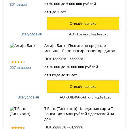
от
50 000
до
5 000 000
рублей
801 отзыв
от
1
до
5
лет
Онлайн-заявка
Все условия
АО «ТБанк» Лиц.№2673
Альфа-Банк - Платите по кредитам
меньше - Рефинансирование кредитов
ПСК
18
,
990
% -
53
,
999
%
от
30 000
до
30 000 000
рублей
557 отзывов
от
1
года до
15
лет
Онлайн-заявка
Все условия
АО «АЛЬФА-БАНК» Лиц.№1326
Т-Банк (Тинькофф) - Кредитная карта Т-
Банка - до 1 млн рублей с доставкой на
дом
ПСК
29
,
885
% -
61
,
999
%