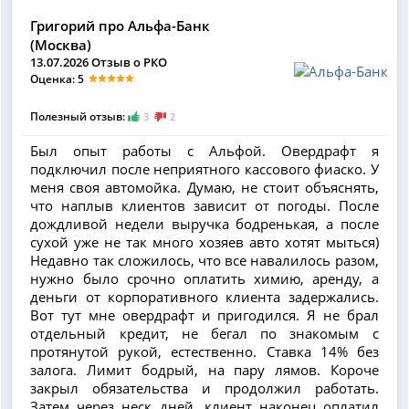
Григорий про Альфа-Банк
(Москва)
13.07.2026 Отзыв о РКО
Оценка: 5
Полезный отзыв:
3
2
Был опыт работы с Альфой. Овердрафт я
подключил после неприятного кассового фиаско. У
меня своя автомойка. Думаю, не стоит объяснять,
что наплыв клиентов зависит от погоды. После
дождливой недели выручка бодренькая, а после
сухой уже не так много хозяев авто хотят мыться)
Недавно так сложилось, что все навалилось разом,
нужно было срочно оплатить химию, аренду, а
деньги от корпоративного клиента задержались.
Вот тут мне овердрафт и пригодился. Я не брал
отдельный кредит, не бегал по знакомым с
протянутой рукой, естественно. Ставка 14% без
залога. Лимит бодрый, на пару лямов. Короче
закрыл обязательства и продолжил работать.
Затем через неск дней, клиент наконец оплатил