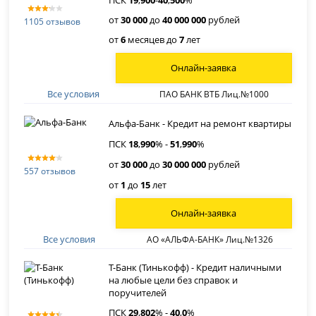
ПСК
19
,
900
-
40
,
500
%
от
30 000
до
40 000 000
рублей
1105 отзывов
от
6
месяцев до
7
лет
Онлайн-заявка
Все условия
ПАО БАНК ВТБ Лиц.№1000
Альфа-Банк - Кредит на ремонт квартиры
ПСК
18
,
990
% -
51
,
990
%
от
30 000
до
30 000 000
рублей
557 отзывов
от
1
до
15
лет
Онлайн-заявка
Все условия
АО «АЛЬФА-БАНК» Лиц.№1326
Т-Банк (Тинькофф) - Кредит наличными
на любые цели без справок и
поручителей
ПСК
29
,
802
% -
40
,
0
%