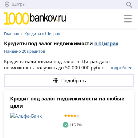
Щигры
Главная
Кредиты в Щиграх
Кредиты под залог недвижимости
в Щиграх
Найдено 20 кредитов
Кредиты наличными под залог в Щиграх дают
возможность получить до 50 000 000 рублей и сроком
...подробнее
до 30 лет без справок о доходах. Оформить заявку
можно онлайн, что упрощает процесс: достаточно
Подобрать
выбрать подходящий кредит под залог недвижимости
или другого имущества и заполнить анкету на сайте
компании.
Кредит под залог недвижимости на любые
цели
ЦБ РФ