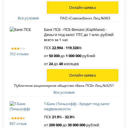
Онлайн-заявка
Все условия
ПАО «Совкомбанк» Лиц.№963
Банк ПСБ - ПСБ Финанс (КарМани) -
Деньги под залог ПТС до 1 млн. рублей
всего за 1 час
ПСК
22
,
994
-
119
.
326
%
352 отзыва
от
50 000
до
1 000 000
рублей
от
24
до
48
месяцев
Онлайн-заявка
Публичное акционерное общество «Банк ПСБ» Лиц.№3251
Все условия
Т-Банк (Тинькофф) - Кредит под залог
недвижимости
ПСК
21
.
9
% -
32
.
9
%
801 отзыв
от
200 000
до
30 000 000
рублей