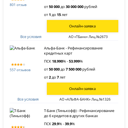
801 отзыв
от
50 000
до
30 000 000
рублей
от
1
до
15
лет
Онлайн-заявка
Все условия
АО «ТБанк» Лиц.№2673
Альфа-Банк - Рефинансирование
кредитных карт
ПСК
18
,
990
% -
53
,
999
%
от
50 000
до
7 500 000
рублей
557 отзывов
от
2
до
7
лет
Онлайн-заявка
Все условия
АО «АЛЬФА-БАНК» Лиц.№1326
Т-Банк (Тинькофф) - Рефинансирование
до 6 кредитов в других банках
ПСК
29
,
9
% -
39
,
9
%