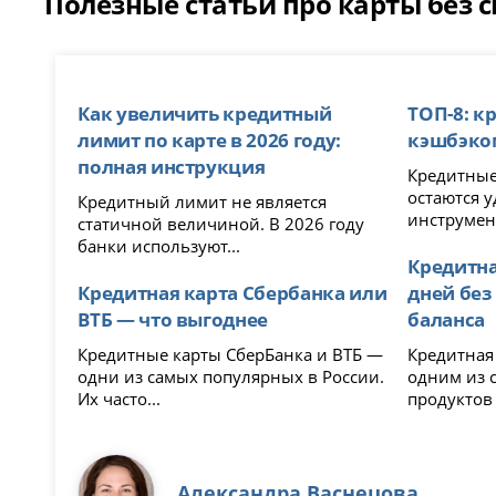
Полезные статьи про карты без 
Как увеличить кредитный
ТОП-8: к
лимит по карте в 2026 году:
кэшбэком
полная инструкция
Кредитные
остаются 
Кредитный лимит не является
инструмент
статичной величиной. В 2026 году
банки используют...
Кредитна
Кредитная карта Сбербанка или
дней без
ВТБ — что выгоднее
баланса
Кредитные карты СберБанка и ВТБ —
Кредитная 
одни из самых популярных в России.
одним из 
Их часто...
продуктов 
Александра Васнецова