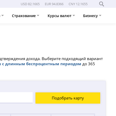
USD 82.1665
EUR 94.8366
CNY 12.1655
и
Страхование
Курсы валют
Бизнесу
подтверждения дохода. Выберите подходящий вариант
ы с длинным беспроцентным периодом
до 365
Подобрать карту