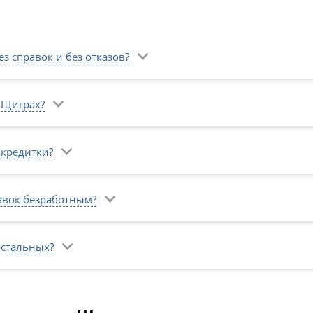
з справок и без отказов?
 Щиграх?
 кредитки?
авок безработным?
остальных?