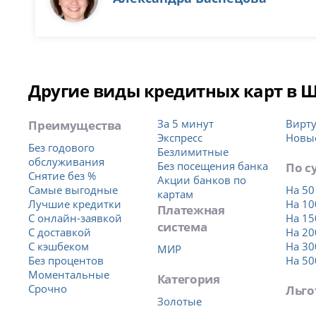
Другие виды кредитных карт в 
Преимущества
За 5 минут
Вирт
Экспресс
Новы
Без годового
Безлимитные
обслуживания
Без посещения банка
По с
Снятие без %
Акции банков по
Самые выгодные
На 50
картам
Лучшие кредитки
На 10
Платежная
С онлайн-заявкой
На 15
система
С доставкой
На 20
С кэшбеком
На 30
МИР
Без процентов
На 50
Моментальные
Категория
Срочно
Льго
Золотые