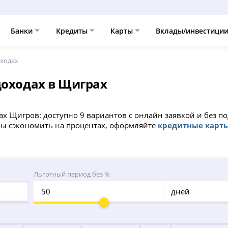
Банки
Кредиты
Карты
Вклады/инвестици
оходах
доходах в Щиграх
ах Щигров: доступно 9 вариантов с онлайн заявкой и без 
обы сэкономить на процентах, оформляйте
кредитные карт
Льготный период без %
дней