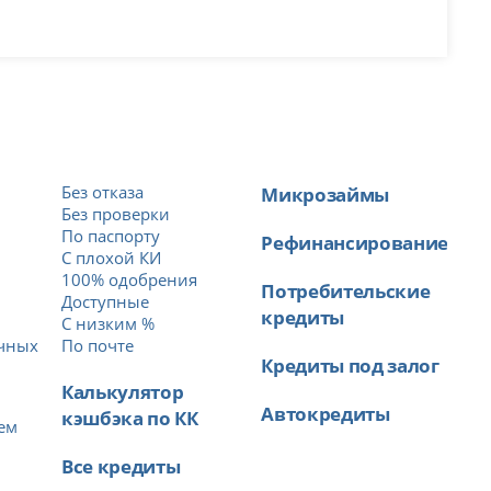
Без отказа
Микрозаймы
Без проверки
По паспорту
Рефинансирование
С плохой КИ
100% одобрения
Потребительские
Доступные
кредиты
й
С низким %
ичных
По почте
Кредиты под залог
Калькулятор
Автокредиты
кэшбэка по КК
ем
Все кредиты