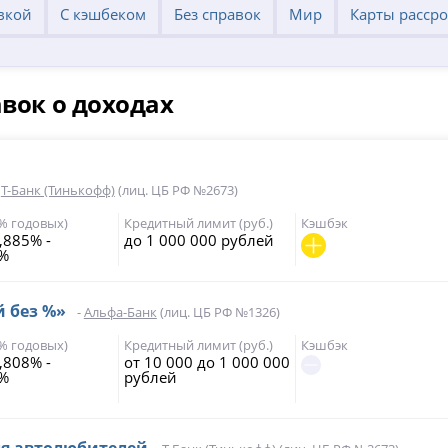
вкой
С кэшбеком
Без справок
Мир
Карты расср
авок о доходах
-
Т-Банк (Тинькофф)
(лиц. ЦБ РФ №2673)
(% годовых)
Кредитный лимит (руб.)
Кэшбэк
,885% -
до 1 000 000 рублей
9%
й без %»
-
Альфа-Банк
(лиц. ЦБ РФ №1326)
(% годовых)
Кредитный лимит (руб.)
Кэшбэк
,808% -
от 10 000 до 1 000 000
5%
рублей
ля автолюбителей