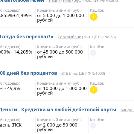
-
Т-Банк (Тинькофф)
(лиц. ЦБ РФ №2673)
(% годовых)
Кредитный лимит (руб.)
Кэшбэк
,855%-61,999%
от 5 000 до 1 000 000
рублей
Всегда без переплат!»
-
Совкомбанк
(лиц. ЦБ РФ №963)
(% годовых)
Кредитный лимит (руб.)
Кэшбэк
000% - 14,205%
от 45 000 до 500 000
рублей
200 дней без процентов
-
ВТБ
(лиц. ЦБ РФ №1000)
(% годовых)
Кредитный лимит (руб.)
Кэшбэк
% - 49,9%
от 10 000 до 1 000 000
рублей
еньги - Кредитка из любой дебетовой карты
-
Альфа-
(% годовых)
Кредитный лимит (руб.)
Кэшбэк
 день (ПСК
от 2 000 до 50 000
рублей