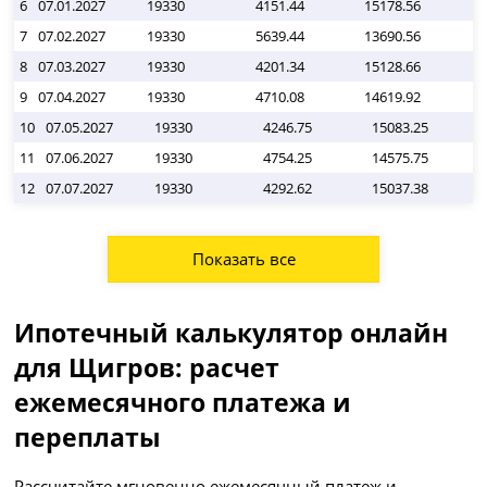
6
07.01.2027
19330
4151.44
15178.56
2 
7
07.02.2027
19330
5639.44
13690.56
2 
8
07.03.2027
19330
4201.34
15128.66
2 
9
07.04.2027
19330
4710.08
14619.92
2 
10
07.05.2027
19330
4246.75
15083.25
11
07.06.2027
19330
4754.25
14575.75
12
07.07.2027
19330
4292.62
15037.38
Показать все
Ипотечный калькулятор онлайн
для Щигров: расчет
ежемесячного платежа и
переплаты
Рассчитайте мгновенно ежемесячный платеж и