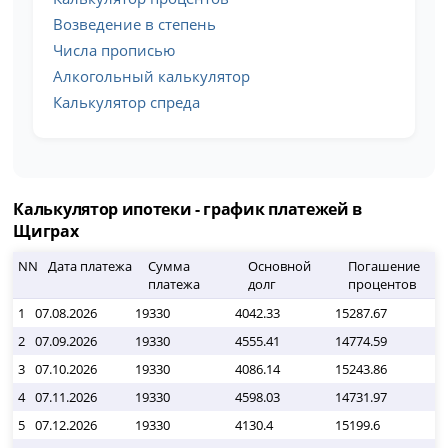
Возведение в степень
Числа прописью
Алкогольный калькулятор
Калькулятор спреда
Калькулятор ипотеки - график платежей в
Щиграх
NN
Дата платежа
Сумма
Основной
Погашение
платежа
долг
процентов
1
07.08.2026
19330
4042.33
15287.67
2 
2
07.09.2026
19330
4555.41
14774.59
2 
3
07.10.2026
19330
4086.14
15243.86
2 
4
07.11.2026
19330
4598.03
14731.97
2 
5
07.12.2026
19330
4130.4
15199.6
2 