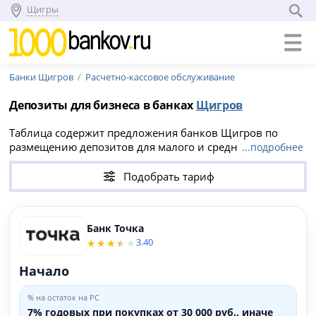
Щигры
Банки Щигров
Расчетно-кассовое обслуживание
Депозиты для бизнеса в банках
Щигров
Таблица содержит предложения банков Щигров по
размещению депозитов для малого и среднего бизнеса.
...подробнее
Доход начисляется на остаток по расчетному счету
юридического лица. Вне зависимости от наличия или
Подобрать тариф
отсутствия у вас расчетного счета, вы можете сравнить
банковские тарифы для города Щигры и найти
расчетно-кассовое обслуживание с выгодными
Банк Точка
условиями и наибольшим депозитным процентом на
3.40
остаток.
Начало
% на остаток на РС
7% годовых при покупках от 30 000 руб., иначе