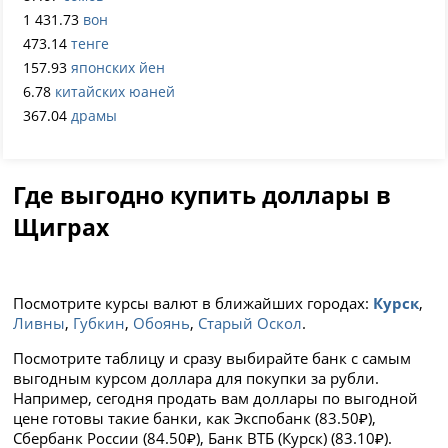
1 431.73
вон
473.14
тенге
157.93
японских йен
6.78
китайских юаней
367.04
драмы
Где выгодно купить доллары в
Щиграх
Посмотрите курсы валют в ближайших городах:
Курск
,
Ливны
,
Губкин
,
Обоянь
,
Старый Оскол
.
Посмотрите таблицу и сразу выбирайте банк с самым
выгодным курсом доллара для покупки за рубли.
Например, сегодня продать вам доллары по выгодной
цене готовы такие банки, как Экспобанк (83.50₽),
Сбербанк России (84.50₽), Банк ВТБ (Курск) (83.10₽).