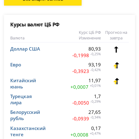
Курсы валют ЦБ РФ
Курс ЦБ РФ
Прогноз на
Валюта
Изменение
завтра
Доллар США
80,93
-0,25%
-0,1998
Евро
93,19
-0,42%
-0,3923
Китайский
11,97
юань
+0,01%
+0,0007
Турецкая
1,7
лира
-0,29%
-0,0050
Белорусский
27,65
рубль
-0,34%
-0,0939
Казахстанский
0,17
тенге
+0,47%
+0,0008